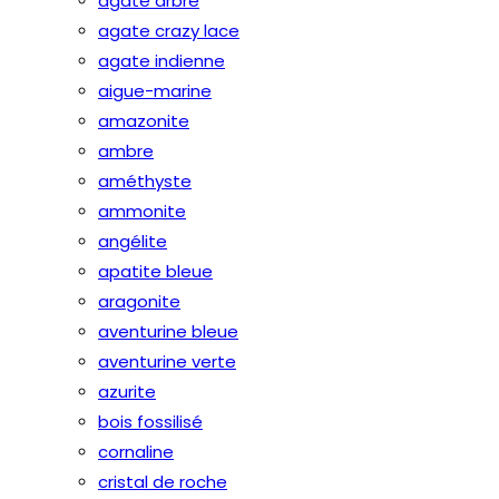
agate arbre
agate crazy lace
agate indienne
aigue-marine
amazonite
ambre
améthyste
ammonite
angélite
apatite bleue
aragonite
aventurine bleue
aventurine verte
azurite
bois fossilisé
cornaline
cristal de roche