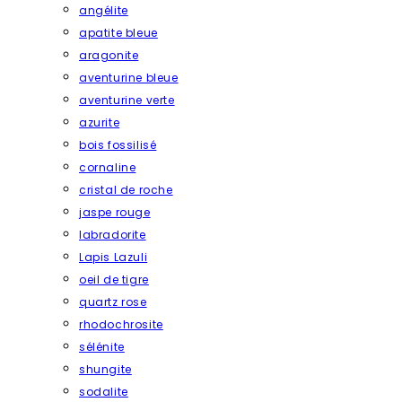
angélite
apatite bleue
aragonite
aventurine bleue
aventurine verte
azurite
bois fossilisé
cornaline
cristal de roche
jaspe rouge
labradorite
Lapis Lazuli
oeil de tigre
quartz rose
rhodochrosite
sélénite
shungite
sodalite