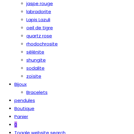
jaspe rouge
labradorite
Lapis Lazuli
oeil de tigre
quartz rose
rhodochrosite
sélénite
shungite
sodalite
zoïsite
Bijoux
Bracelets
pendules
Boutique
Panier
0
Toggle website search