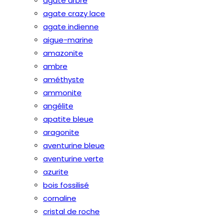
agate arbre
agate crazy lace
agate indienne
aigue-marine
amazonite
ambre
améthyste
ammonite
angélite
apatite bleue
aragonite
aventurine bleue
aventurine verte
azurite
bois fossilisé
cornaline
cristal de roche