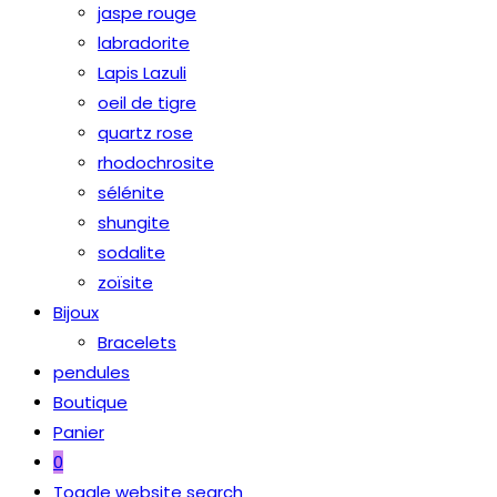
jaspe rouge
labradorite
Lapis Lazuli
oeil de tigre
quartz rose
rhodochrosite
sélénite
shungite
sodalite
zoïsite
Bijoux
Bracelets
pendules
Boutique
Panier
0
Toggle website search