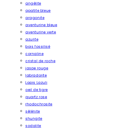
angélite
apatite bleue
aragonite
aventurine bleue
aventurine verte
azurite
bois fossilisé
cornaline
cristal de roche
jaspe rouge
labradorite
Lapis Lazuli
oeil de tigre
quartz rose
rhodochrosite
sélénite
shungite
sodalite