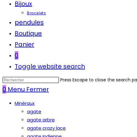
Bijoux
Bracelets
pendules
Boutique
Panier
0
Toggle website search
Press Escape to close the search pa
0
Menu
Fermer
Minéraux
agate
agate arbre
agate crazy lace
agate indienne