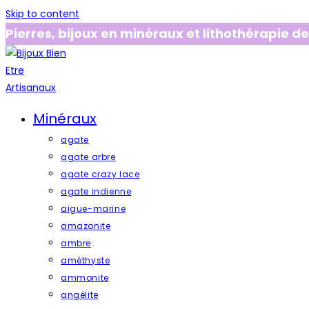
Skip to content
Pierres, bijoux en minéraux et lithothérapie de
Minéraux
agate
agate arbre
agate crazy lace
agate indienne
aigue-marine
amazonite
ambre
améthyste
ammonite
angélite