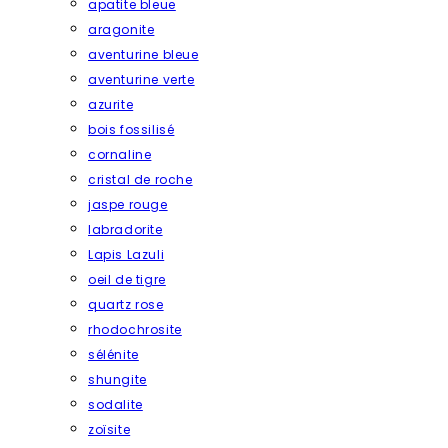
apatite bleue
aragonite
aventurine bleue
aventurine verte
azurite
bois fossilisé
cornaline
cristal de roche
jaspe rouge
labradorite
Lapis Lazuli
oeil de tigre
quartz rose
rhodochrosite
sélénite
shungite
sodalite
zoïsite