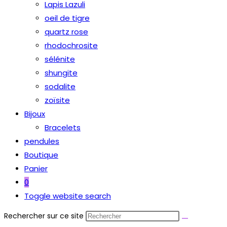
Lapis Lazuli
oeil de tigre
quartz rose
rhodochrosite
sélénite
shungite
sodalite
zoïsite
Bijoux
Bracelets
pendules
Boutique
Panier
0
Toggle website search
Rechercher sur ce site