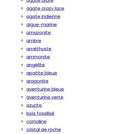
agate arbre
agate crazy lace
agate indienne
aigue-marine
amazonite
ambre
améthyste
ammonite
angélite
apatite bleue
aragonite
aventurine bleue
aventurine verte
azurite
bois fossilisé
cornaline
cristal de roche