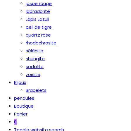
jaspe rouge
labradorite
Lapis Lazuli
oeil de tigre
quartz rose
rhodochrosite
sélénite
shungite
sodalite
zoïsite
Bijoux
Bracelets
pendules
Boutique
Panier
0
Toggle website search