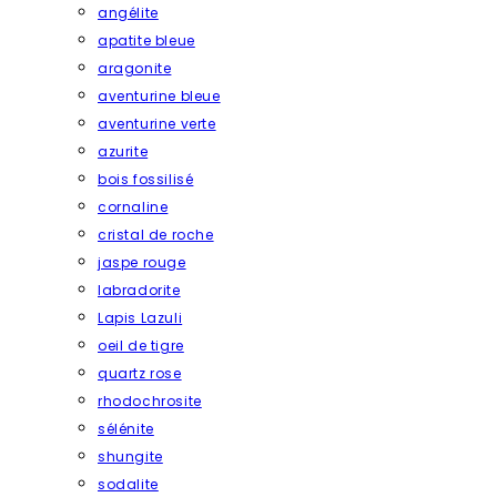
angélite
apatite bleue
aragonite
aventurine bleue
aventurine verte
azurite
bois fossilisé
cornaline
cristal de roche
jaspe rouge
labradorite
Lapis Lazuli
oeil de tigre
quartz rose
rhodochrosite
sélénite
shungite
sodalite