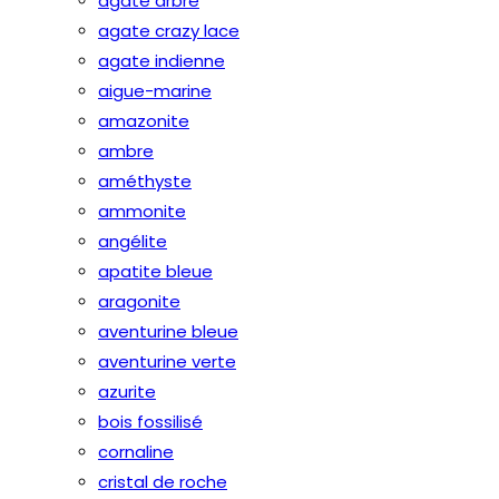
agate arbre
agate crazy lace
agate indienne
aigue-marine
amazonite
ambre
améthyste
ammonite
angélite
apatite bleue
aragonite
aventurine bleue
aventurine verte
azurite
bois fossilisé
cornaline
cristal de roche