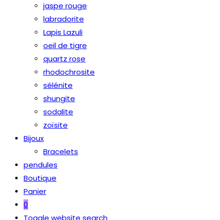
jaspe rouge
labradorite
Lapis Lazuli
oeil de tigre
quartz rose
rhodochrosite
sélénite
shungite
sodalite
zoïsite
Bijoux
Bracelets
pendules
Boutique
Panier
0
Toggle website search