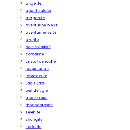
angélite
apatite bleue
aragonite
aventurine bleue
aventurine verte
azurite
bois fossilisé
cornaline
cristal de roche
jaspe rouge
labradorite
Lapis Lazuli
oeil de tigre
quartz rose
rhodochrosite
sélénite
shungite
sodalite