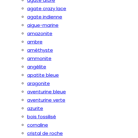
agate arbre
agate crazy lace
agate indienne
aigue-marine
amazonite
ambre
améthyste
ammonite
angélite
apatite bleue
aragonite
aventurine bleue
aventurine verte
azurite
bois fossilisé
cornaline
cristal de roche