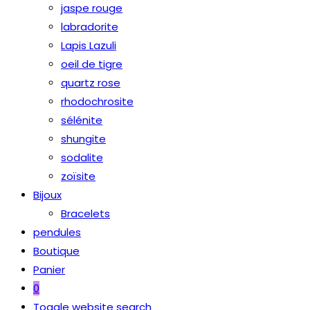
jaspe rouge
labradorite
Lapis Lazuli
oeil de tigre
quartz rose
rhodochrosite
sélénite
shungite
sodalite
zoïsite
Bijoux
Bracelets
pendules
Boutique
Panier
0
Toggle website search