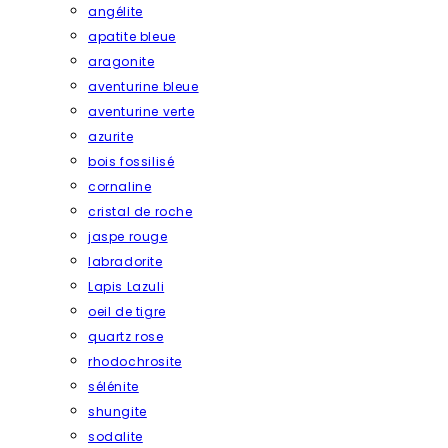
angélite
apatite bleue
aragonite
aventurine bleue
aventurine verte
azurite
bois fossilisé
cornaline
cristal de roche
jaspe rouge
labradorite
Lapis Lazuli
oeil de tigre
quartz rose
rhodochrosite
sélénite
shungite
sodalite